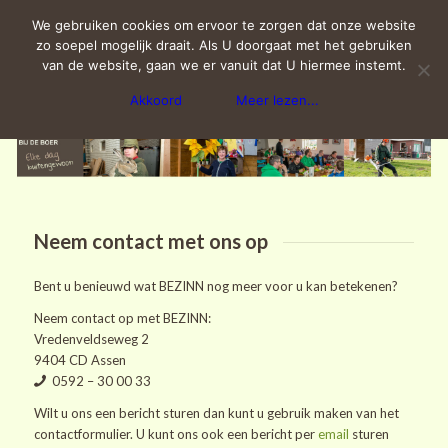
Inloggen
Cookieverklaring
Contact
We gebruiken cookies om ervoor te zorgen dat onze website
zo soepel mogelijk draait. Als U doorgaat met het gebruiken
van de website, gaan we er vanuit dat U hiermee instemt.
Akkoord
Meer lezen...
Neem contact met ons op
Bent u benieuwd wat BEZINN nog meer voor u kan betekenen?
Neem contact op met BEZINN:
Vredenveldseweg 2
9404 CD Assen
0592 – 30 00 33
Wilt u ons een bericht sturen dan kunt u gebruik maken van het
contactformulier. U kunt ons ook een bericht per
email
sturen